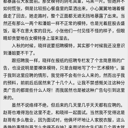
都暴露在大家面前。那女模特的阴毛真重，乌黑一片。但她并不
如何慌张，倒是比较担心餐盘里的菜洒出来，小心翼翼地端着餐
盘走了回去，她走路时，整个正面都无遮无挡地暴露了出来。当
然还有那么一两个和潘姐一样不正常的模特，也是光着屁股去盛
饭，毫不在意大家的目光。小张他们一付见怪不怪的样子，但眼
睛却贪婪地在女模特身上溜来溜去。
入秋的时候，晓祥说要招聘模特，其实那个时候我还没意识
到潘姐要不干了。
跟招聘我一样，晓祥在报纸的招聘专栏发了个言简意赅的广
告，也没说明是要裸体模特，只是含糊地写了个“艺术模特”。鉴
于我到这里应聘的情形，我觉得不会有什么人来的，然而出乎我
的预料，前前后后居然来了十几个人。让我不禁感慨关注这种分
类广告的都是些什么人呀！而我居然也是被这种广告勾引到这里
来的。
虽然不说络绎不绝，但后来的几天里几乎天天都有应聘的。
赵哥也难得泡在这里不走，和晓祥一起面试。当然我不觉得这是
赵哥有多么敬业，因为面试时，他俩坏坏地让人家脱衣服，这么
香艳的事情赵哥怎么舍得不在呐？来面试的女生们有几个原本就