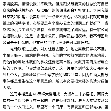
家境殷实，按理说我并不缺钱。但是跟父母要来的钱总没有自己
赚来的钱花着舒心，所以每年的假期我都会打打零工。之前我做
过家教和促销，说实话干得一点也不开心。这次放假我就盯着报
纸上的招聘专栏，心想要是有个坐办公室的短期工作就好了。当
然这种机会少到几乎没有，但这次我却走了狗屎运，有一家公司
在招聘文秘。这是一家图片公司，同时还在招模特，我不懂图片
公司是干什么的，但文秘的工作我应该是可以胜任的。
电话联系过之后，对方让我去面试。地址离我们学校不远，
坐车大概三、四站的样子吧。我们的学校就在城市的边缘地带，
而他们的地址比我们的学校还要远离市区。大概开发商是想建立
新的市区吧，但显然没怎么成功，这一片萧条到整条大街都见不
到几个人。那地址是在一个写字楼的B座706室，因为后面大部分
事件都是发生在这个场景里的，所以有必要把大楼的构造介绍给
大家。
这写字楼是由AB两幢大楼组成，大概有二十多层吧。两幢大
楼的一至四层是连在一起的，这是公建部分。进入大楼需要从公
建的一个入口进入，那里有一个门厅，有保安室和三部电梯。坐