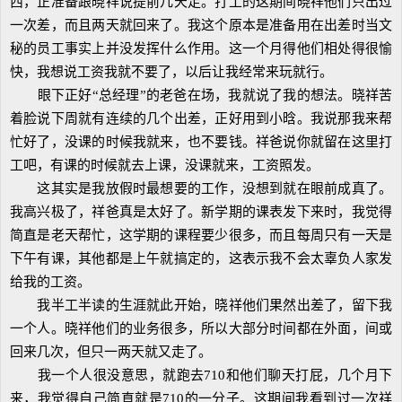
西，正准备跟晓祥说提前几天走。打工的这期间晓祥他们只出过
一次差，而且两天就回来了。我这个原本是准备用在出差时当文
秘的员工事实上并没发挥什么作用。这一个月得他们相处得很愉
快，我想说工资我就不要了，以后让我经常来玩就行。
眼下正好“总经理”的老爸在场，我就说了我的想法。晓祥苦
着脸说下周就有连续的几个出差，正好用到小晗。我说那我来帮
忙好了，没课的时候我就来，也不要钱。祥爸说你就留在这里打
工吧，有课的时候就去上课，没课就来，工资照发。
这其实是我放假时最想要的工作，没想到就在眼前成真了。
我高兴极了，祥爸真是太好了。新学期的课表发下来时，我觉得
简直是老天帮忙，这学期的课程要少很多，而且每周只有一天是
下午有课，其他都是上午就搞定的，这表示我不会太辜负人家发
给我的工资。
我半工半读的生涯就此开始，晓祥他们果然出差了，留下我
一个人。晓祥他们的业务很多，所以大部分时间都在外面，间或
回来几次，但只一两天就又走了。
我一个人很没意思，就跑去710和他们聊天打屁，几个月下
来，我觉得自己简直就是710的一分子。这期间我看到过一次祥