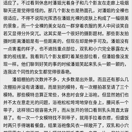
适应了。不过看到休息时潘姐光着身子和几个影友在走廊上吸烟
聊天还是觉得怪怪的。那几个影友也是熟面孔，对潘姐的全裸也
很适应。不得不说阳光挥洒在潘姐光裸的皮肤上构成了一幅很美
的景象，而一个全裸的美女站在一群穿着衣服的男人中间谈笑自
若又显得分外突兀。这其实是一个很好的摄影题材。那些影友拍
摄时距离潘姐是有一些距离的，但现在却是伸手可及。潘姐没有
一点害羞的样子，也不遮挡重点部位，双乳和小穴完全暴露在大
家的视线里。我看到几个影友都盯着某些部位看，但潘姐像没发
现一样。他们聊到好笑的事的时候潘姐笑起来乳头一颤一颤的，
连我这个同性的女生都觉得很香艳。
潘姐棚拍的次数并不多，大多数是出外景。而且还有那么几
次棚拍并没有请潘姐，而是别的模特，有一次棚拍甚至请了三个
模特。那些模特总算正常些，休息时会穿上浴袍。但显然她们也
并不太在意走光的问题，浴袍松松垮垮地穿在身上，腰间系一个
带子，这样领口很容易大开，而从张开的领口看到乳头简直太容
易了。有一次一个女模特找不到带子，就用手拉着衣襟，但盛饭
时两只手得端着餐盘，结果浴袍像风衣一样敞开了，双乳和小穴