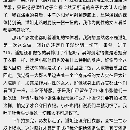
这回眸一笑的样子气质好极了，不过我全然没顾得上欣赏潘姐的
优雅，只是觉得潘姐对于全裸全然无所谓的样子也太让人吃惊
了。我在潘姐的身后，中午的阳光照射到走廊上，显得潘姐的裸
体特别美，潘姐走路时屁股一扭一扭的，我作为同性的女人看着
都要有感觉了。
那几个影友也都盯着潘姐的裸体看。我猜想显然这不是潘姐
第一次这么做，晓祥的淡定样子就说明一切了。果然，进了
710，潘姐还和做饭的吴婶打了个招呼，吴婶淡定得像是潘姐穿
了衣服一样，然后小张他们也没有什么特别的反应，好像整个这
些人里边，最吃惊的就是我了。用餐盘盛了饭，大家端着餐盘往
回走，我觉得一大群人里边夹着一个全身赤裸的女人实在是太让
人尴尬了，尤其是作为同性的女人，好像我身上的器官都让他们
看到了一样，非常不舒服。于是我自己留在了710和小张他们一
起吃饭。吃饭时我问小张潘姐经常这样么？小张说只要有拍摄就
这样，拍完了才会穿回衣服。小齐也附和说我们早就习惯了。我
吐了吐舌头觉得这一切都太不可思议了。
下午拍摄完，影友都走了。潘姐还没穿回衣服，全裸坐在沙
发上喝水。这时晓祥才算是正式把我介绍给潘姐认识，其实潘姐