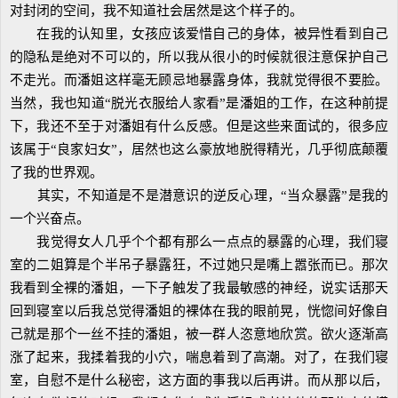
对封闭的空间，我不知道社会居然是这个样子的。
在我的认知里，女孩应该爱惜自己的身体，被异性看到自己
的隐私是绝对不可以的，所以我从很小的时候就很注意保护自己
不走光。而潘姐这样毫无顾忌地暴露身体，我就觉得很不要脸。
当然，我也知道“脱光衣服给人家看”是潘姐的工作，在这种前提
下，我还不至于对潘姐有什么反感。但是这些来面试的，很多应
该属于“良家妇女”，居然也这么豪放地脱得精光，几乎彻底颠覆
了我的世界观。
其实，不知道是不是潜意识的逆反心理，“当众暴露”是我的
一个兴奋点。
我觉得女人几乎个个都有那么一点点的暴露的心理，我们寝
室的二姐算是个半吊子暴露狂，不过她只是嘴上嚣张而已。那次
我看到全裸的潘姐，一下子触发了我最敏感的神经，说实话那天
回到寝室以后我总觉得潘姐的裸体在我的眼前晃，恍惚间好像自
己就是那个一丝不挂的潘姐，被一群人恣意地欣赏。欲火逐渐高
涨了起来，我揉着我的小穴，喘息着到了高潮。对了，在我们寝
室，自慰不是什么秘密，这方面的事我以后再讲。而从那以后，