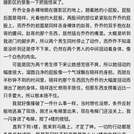
摄影区的景象一下把我惊呆了。
乔乔全身赤裸地跪在摄影区的地上，翘着她的小屁股。屁股
后面是晓祥，光着他的大屁股，两股间的部位紧紧贴在乔乔的屁
股上，而乔乔的前面是同样赤身裸体的赵哥，乔乔的双手抱在赵
哥的腰间，赵哥的那个东西，居然插在乔乔的嘴里。大概是听到
我进门的脚步声，所以两个男生同时停止了动作，而乔乔不知道
是没听到还是停不下来，仍然在两个男人的中间扭动着身体，像
一个白色的肉虫。
可能是因为两个男生停下来让她感觉很不爽，所以她扭动的
幅度很大，溜圆白净的屁股像一个气球飘在晓祥的身前。而就在
半秒钟不到的时间里，晓祥的那个东西因为乔乔的大幅度扭动而
滑出了她的身体。晓祥连忙想用手捂住，但那东西支楞着远比一
只手要大，所以根本捂不住。
我就好像撞破了一件什么事一样，当时想也没想，条件反射
般地逃离了现场，刚才从电梯里出来，现在电梯门还没关上，我
一闪身进了电梯，按了4楼的按钮。
直到下到1楼，我来到马路上，才定了神。一切的行动都是