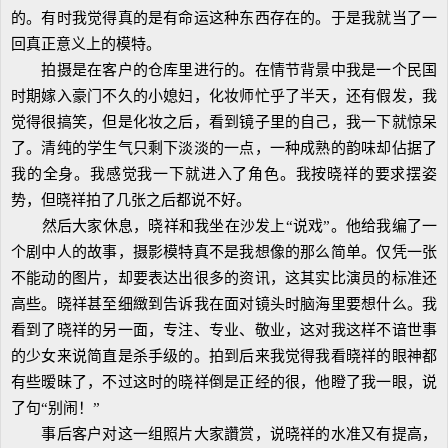
的。有时我觉得真的是有命运这种东西存在的。于是我就当了一
回真正意义上的模特。
拍摄是在客户的仓库里进行的。在情节背景中我是一个民国
时期嫁入豪门不久的小媳妇，化妆师忙乎了半天，还有假发，我
觉得很搞笑，但是化妆之后，看到镜子里的自己，我一下就惊呆
了。清纯的学生气只剩下淡淡的一点，一种成熟的韵味却佔据了
我的全身。我感觉我一下就进入了角色。我按晓祥的要求摆姿
势，但晓祥拍了几张之后都说不好。
然后大家休息，晓祥和我坐在沙发上“说戏”。他给我编了一
个剧中人的故事，摄影模特真不是我想像的那么简单。仅凭一张
不能动的图片，却要表达出很多的资讯，这其实比演员的标准还
高些。晓祥甚至细緻到告诉我在面对镜头时脑海里要想什么。我
看到了晓祥的另一面，专注、专业、敬业，这对我这样不谙世事
的少女来说简直是杀手级的。拍到后来我觉得我看晓祥的眼神都
有些暧昧了，不过这时的晓祥倒是正经的很，他瞪了我一眼，说
了句“别闹！”
事后客户对这一组照片大家讚赏，说晓祥的水准又有提高，