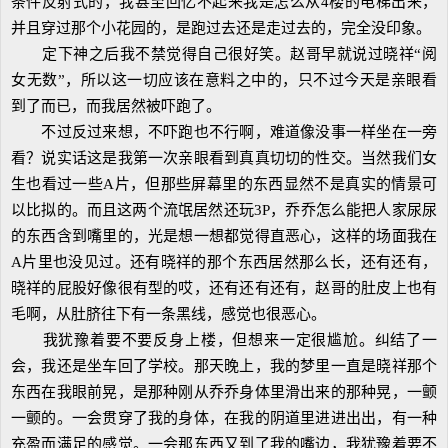
条件反射式的，我甚至回忆不起来我是怎么从4楼的电梯出来，
并且穿过那个小花园的，是跑过去还是走过去的，完全没印象。
定下神之后我不禁觉得自己很好笑。赵哥早就说过晓祥“阅
女无数”，所以这一切应该在意料之中的，只不过今天是亲眼看
到了而已，而我居然被吓跑了。
不过反过来想，不吓跑也不行啊，难道像没事一样坐在一旁
看？说实话这是我第一次亲眼看到真真切切的性交。当然我们女
生也看过一些A片，但那些屏幕里的东西显然不是真实的情景可
以比拟的。而且这两个流氓居然还玩3P，乔乔怎么能把人家尿尿
的东西含到嘴里的，光是想一想都觉得直恶心，这样的场面我在
A片里也没见过。还有晓祥的那个东西居然那么长，还有还有，
晓祥的屁股好像很有型的哎，还有还有还有，赵哥的肚皮上也有
毛啊，从肚脐往下有一条黑线，感觉也很恶心。
我犹豫着要不要反身上楼，但想来一定很尴尬。纠结了一
会，我还是坐车回了学校。那天晚上，我的梦里一直是晓祥那个
东西在我眼前晃，是那种刚从乔乔身体里滑出来的那种晃，一颤
一颤的。一会贯穿了我的身体，在我的阴道里进进出出，有一种
充盈而满足的感觉。一会那东西又到了我的嘴边，我犹豫着要不