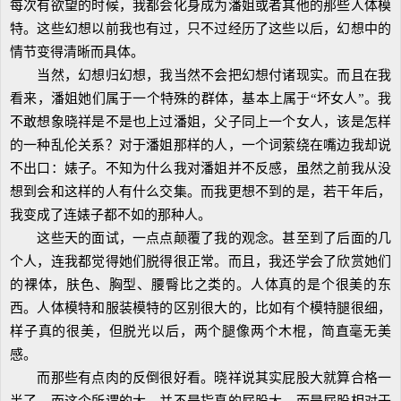
每次有欲望的时候，我都会化身成为潘姐或者其他的那些人体模
特。这些幻想以前我也有过，只不过经历了这些以后，幻想中的
情节变得清晰而具体。
当然，幻想归幻想，我当然不会把幻想付诸现实。而且在我
看来，潘姐她们属于一个特殊的群体，基本上属于“坏女人”。我
不敢想象晓祥是不是也上过潘姐，父子同上一个女人，该是怎样
的一种乱伦关系？对于潘姐那样的人，一个词萦绕在嘴边我却说
不出口：婊子。不知为什么我对潘姐并不反感，虽然之前我从没
想到会和这样的人有什么交集。而我更想不到的是，若干年后，
我变成了连婊子都不如的那种人。
这些天的面试，一点点颠覆了我的观念。甚至到了后面的几
个人，连我都觉得她们脱得很正常。而且，我还学会了欣赏她们
的裸体，肤色、胸型、腰臀比之类的。人体真的是个很美的东
西。人体模特和服装模特的区别很大的，比如有个模特腿很细，
样子真的很美，但脱光以后，两个腿像两个木棍，简直毫无美
感。
而那些有点肉的反倒很好看。晓祥说其实屁股大就算合格一