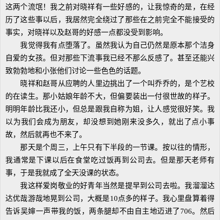
这两个流氓！我之前对晓祥有一些好感的，让我惊奇的是，在经
历了这些事以后，我居然完全绕过了那些在之前完全不能接受的
事实，对晓祥以及赵哥的好感一点都没受到影响。
我觉得我有点堕落了。虽然我认为自己仍然是原本那个洁身
自爱的女孩。但对那些下流事我已经不那么反感了。甚至还能兴
致勃勃地和小张他们讨论一些色色的话题。
晓祥和赵哥从应聘的人里边挑出了一个叫乔乔的，是个艺校
的在读生。那小姑娘年龄不大，但偏要装出一付很世故的样子。
明明年龄比我还小，但总是跟我自称为姐，让人感觉很好笑。我
以为我们会成为朋友，却没想到她刚来没多久，就出了点小事
故，然后就再也不来了。
那天是个周三，上午只有下半段的一节课。按以往的情形，
我通常是下课以后在食堂吃过饭再到公司去。但是那天老师有
事，于是我就成了全天没课的状态。
我这样爱岗敬业的好青年当然是提早到公司去啦。我溜溜达
达优哉游哉地晃到公司，大概是10点多的样子。我心里盘算着得
告诉吴婶一声带我的饭，两条腿却不由自主地迈进了706。然后