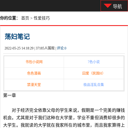
导航
你的位置：
首页
>
性爱技巧
荡妇笔记
2022-05-25 14:18:29 |
37185人围观 |
评论:
0
书包小说网
7色小说
色色漫画
囚爱（民国H）
禁漫天堂
极品淫乱合集
第一章
对于经济完全依靠父母的学生来说，假期是一个完美的赚钱
机会。尤其是对于我们这种在大学里，学业不重但消费却很多的
大学生。我就读的大学就在我家所在的城市里，而且我家算得上