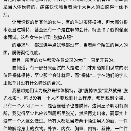
是当人体模特的，痛痛快快地当着两个大男人的面脱得一丝不
挂。
让我惊讶的是其他的女生，有的当过服装模特，但大部分根
本没当过模特，甚至还有一个是在职的会计，特意请了假偷偷跑
来面试。这些女生在听到“脱掉衣服”
的要求时，都是连半点犹豫都没有，当着两个陌生的男人的
面，脱得彻彻底底。
而且，所有的女生都没在意公司的大门一直是开着的。
要知道，有一部分来面试的人是进了门才知道她们谋求的职
位是裸体模特，至少那个会计就是，而“裸体”二字在她们的字典
里似乎并没有什么特殊的含义。
我猜想她们认为既然是裸体模特，那“脱掉衣服”显然就是“脱
光衣服”，所以没有一个人问要脱到什么程度，都是脱到全裸，
只有一个人问了一下：是否连鞋子也要脱掉。这间屋子明明有厕
所，我觉得至少也应该到厕所里脱光，然后再走出来，而事实上
没有一个人这么做过。所有人都是当着两个陌生男人的面，一件
件地解除身上的衣物。外衣、内衣、胸罩、内裤、丝袜，一件件