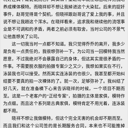
养成裸体模特。而晓祥却不想让我掉进这个大染缸。后来的捉奸
事件，赵哥觉得是个契机，但晓祥跟赵哥说了爱上我的事，并且
说不想让我趟这个浑水。在晓祥看来，追求我和继续他的流氓事
业是不可调和的矛盾，两者之前必须有取舍，当时公司的不景气
让他直想关了公司。
这一切我当时一点都不知道。我只觉得乔乔的离开，我多少
是负有一点责任的，我很想弥补一下。为公司当一回模特我当然
愿意，不过我绝对不会暴露自己的身体，但这其实是很矛盾的一
件事。不需要脱衣服的拍摄专案少之又少，我想如果实在不行，
泳装我也可以接受。然而其实连泳装的也很少。我甚至都开始纠
结要不要真的拍一次裸体的了。就一次，足够弥补了。我纠结了
好几天，就在准备横下心来告诉晓祥的时候，一个项目不期而
至。这是一个老客户的“正经专案”，拍摄的主体是家俱，模特作
为点缀。而且这个系列是古典家俱，模特肯定不用光着，连泳装
都不用。
晓祥不想让我做模特，但这个完全无害的机会却不期而至。
而且我们和这个公司签的是长期服务合同，本来也不可能推掉