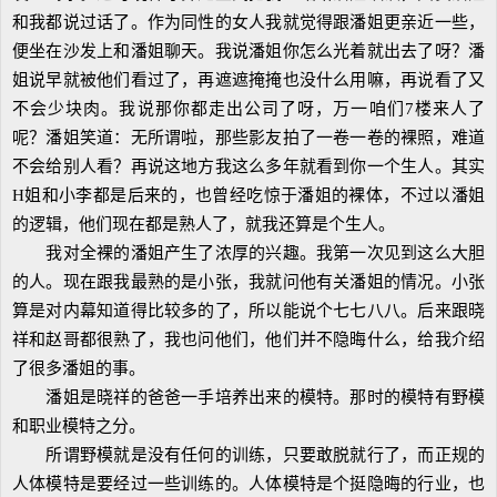
和我都说过话了。作为同性的女人我就觉得跟潘姐更亲近一些，
便坐在沙发上和潘姐聊天。我说潘姐你怎么光着就出去了呀？潘
姐说早就被他们看过了，再遮遮掩掩也没什么用嘛，再说看了又
不会少块肉。我说那你都走出公司了呀，万一咱们7楼来人了
呢？潘姐笑道：无所谓啦，那些影友拍了一卷一卷的裸照，难道
不会给别人看？再说这地方我这么多年就看到你一个生人。其实
H姐和小李都是后来的，也曾经吃惊于潘姐的裸体，不过以潘姐
的逻辑，他们现在都是熟人了，就我还算是个生人。
我对全裸的潘姐产生了浓厚的兴趣。我第一次见到这么大胆
的人。现在跟我最熟的是小张，我就问他有关潘姐的情况。小张
算是对内幕知道得比较多的了，所以能说个七七八八。后来跟晓
祥和赵哥都很熟了，我也问他们，他们并不隐晦什么，给我介绍
了很多潘姐的事。
潘姐是晓祥的爸爸一手培养出来的模特。那时的模特有野模
和职业模特之分。
所谓野模就是没有任何的训练，只要敢脱就行了，而正规的
人体模特是要经过一些训练的。人体模特是个挺隐晦的行业，也