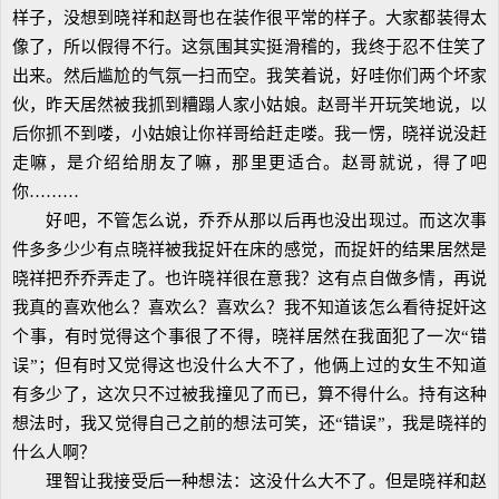
样子，没想到晓祥和赵哥也在装作很平常的样子。大家都装得太
像了，所以假得不行。这氛围其实挺滑稽的，我终于忍不住笑了
出来。然后尴尬的气氛一扫而空。我笑着说，好哇你们两个坏家
伙，昨天居然被我抓到糟蹋人家小姑娘。赵哥半开玩笑地说，以
后你抓不到喽，小姑娘让你祥哥给赶走喽。我一愣，晓祥说没赶
走嘛，是介绍给朋友了嘛，那里更适合。赵哥就说，得了吧
你………
好吧，不管怎么说，乔乔从那以后再也没出现过。而这次事
件多多少少有点晓祥被我捉奸在床的感觉，而捉奸的结果居然是
晓祥把乔乔弄走了。也许晓祥很在意我？这有点自做多情，再说
我真的喜欢他么？喜欢么？喜欢么？我不知道该怎么看待捉奸这
个事，有时觉得这个事很了不得，晓祥居然在我面犯了一次“错
误”；但有时又觉得这也没什么大不了，他俩上过的女生不知道
有多少了，这次只不过被我撞见了而已，算不得什么。持有这种
想法时，我又觉得自己之前的想法可笑，还“错误”，我是晓祥的
什么人啊？
理智让我接受后一种想法：这没什么大不了。但是晓祥和赵