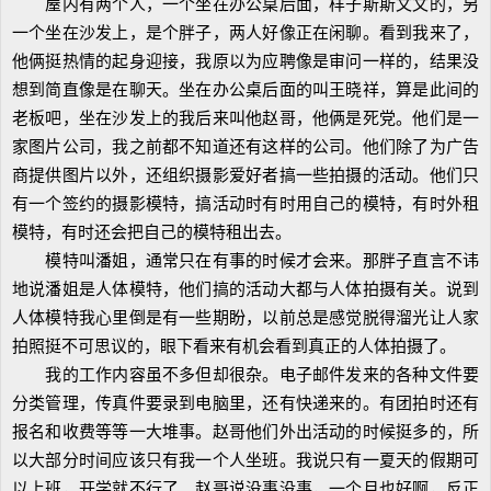
屋内有两个人，一个坐在办公桌后面，样子斯斯文文的，另
一个坐在沙发上，是个胖子，两人好像正在闲聊。看到我来了，
他俩挺热情的起身迎接，我原以为应聘像是审问一样的，结果没
想到简直像是在聊天。坐在办公桌后面的叫王晓祥，算是此间的
老板吧，坐在沙发上的我后来叫他赵哥，他俩是死党。他们是一
家图片公司，我之前都不知道还有这样的公司。他们除了为广告
商提供图片以外，还组织摄影爱好者搞一些拍摄的活动。他们只
有一个签约的摄影模特，搞活动时有时用自己的模特，有时外租
模特，有时还会把自己的模特租出去。
模特叫潘姐，通常只在有事的时候才会来。那胖子直言不讳
地说潘姐是人体模特，他们搞的活动大都与人体拍摄有关。说到
人体模特我心里倒是有一些期盼，以前总是感觉脱得溜光让人家
拍照挺不可思议的，眼下看来有机会看到真正的人体拍摄了。
我的工作内容虽不多但却很杂。电子邮件发来的各种文件要
分类管理，传真件要录到电脑里，还有快递来的。有团拍时还有
报名和收费等等一大堆事。赵哥他们外出活动的时候挺多的，所
以大部分时间应该只有我一个人坐班。我说只有一夏天的假期可
以上班，开学就不行了。赵哥说没事没事，一个月也好啊，反正