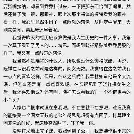
要张嘴接纳，却看到乔乔扑过来，一下把那东西含到了嘴里，然
后还瞥了我一眼，那眼神，跟上次那个裸体的模特看我的眼神一
模一样，我心里竟然生出了一点幽怨的感觉。从睡梦中醒来，天
刚蒙蒙亮，离起床还早着呢。
我觉得昨天的经历应该算做是我人生历史的一件大事，我第
一次真正看到了男人的……鸡巴。而想到晓祥紧贴着乔乔屁股的
样子，我又有一点酸楚的感觉。
我当然不是晓祥的什么人，所以也没什么资格吃醋，再说，
晓祥在认识我之前就是这样的，阅女无数。我觉得在这之前我有
一点点的喜欢晓祥，但是，在这之后呢？我早就知道他是个大流
氓，但怎么还是有一点点喜欢呢。在亲眼见到了晓祥操女生之
后，我还喜欢他么？还有啊，晓祥怎么看我的？一个不谙世事的
小丫头？
人家也许根本就没在意我吧。不在意就不在意吧，难道我真
的能接受一个阅女无数的老公？胡思乱想得有点困了，打算睡个
回笼觉的时候，起床铃突然响了，吓了我一跳。
没精打采地上完了课，我照例到了公司。我想装作很平常的