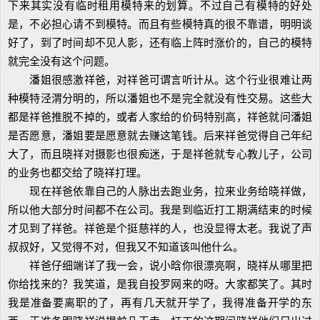
下来其实没有临时租用模特来的划算。不过自己有模特的好处
是，不必担心请不到模特。而且有些模特真的很不靠谱，明明谈
好了，到了时间却不见人影，还有临上阵时涨价的，自己的模特
就完全没有这个问题。
潘姐很感激祥爸，对祥爸可谓言听计从。这个行业很难让两
种模特泾渭分明的，所以潘姐也不是完全就没有性交易。这些大
都是祥爸推脱不掉的，或者人家给的价码特别高，祥爸就问潘姐
是否愿意，潘姐要是愿意就去赚这笔钱。后来祥爸觉得自己年纪
大了，而且晓祥对摄影也很痴迷，于是祥爸就专心教儿子，公司
的业务也都交给了晓祥打理。
现在祥爸依靠自己的人脉出去跑业务，拉来业务给晓祥做，
所以他大部分时间都不在公司。我是到临近打工期满结束的时候
才见到了祥爸。祥爸是个挺慈祥的人，也没显得太老。我说了声
叔叔好，又觉得不对，但我又不知道该叫他什么。
祥爸仔细端详了我一会，说小晗你很漂亮啊，晓祥从哪里把
你给找来的？我笑道，是我自投罗网来的呀。大家都笑了。其时
我是准备要离职的了，再有几天就开学了，我得准备开学的东