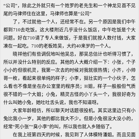
“公司”，除此之外就只有一个姓罗的老先生和一个神龙见首不见
尾的马律师住在这里，马律师也算是“公司”
了，不过就他一个人，还经常不在。另一个原因是我们中午
都到710去吃饭。这大楼附近几乎没什么饭店，中午吃饭是个大
问题。好在710请了专人来做饭，于是我们就按人数付钱，大家
凑在一起吃。710的老板姓吴，大约40来岁的一个人。
晓祥他们有些调侃地叫他吴总，那吴总估计也听得习惯了，
所以并没什么特别的反应。其他的人大概介绍一下：小张，个子
小小的但很机灵，我第一次去的时候对我就很热情；小齐，小帅
哥一枚，看起来很单纯的样子；小李，挺壮实的一个小伙子，怎
么看也不像是坐在办公室里的程序员；H姐，样子一般般但气质
很不错的一个大姐；小兔，精灵古怪的小丫头一个，我很好奇为
什么叫她小兔，她吐吐舌头说，我也不知道呀。
大家年龄相仿，所以聊天时话题很投机。其实这里边只有小
兔比我小一岁，其他的都比我大不少。但是小兔很没大没小的，
经常“死小张”“臭小李”的叫，所以我也就入乡随俗了。
在我上班第四天的时候，我见到了人体模特潘姐。而且见面