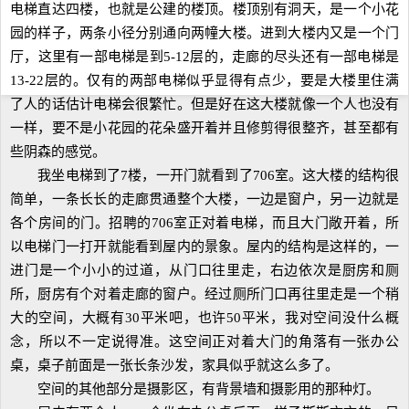
电梯直达四楼，也就是公建的楼顶。楼顶别有洞天，是一个小花
园的样子，两条小径分别通向两幢大楼。进到大楼内又是一个门
厅，这里有一部电梯是到5-12层的，走廊的尽头还有一部电梯是
13-22层的。仅有的两部电梯似乎显得有点少，要是大楼里住满
了人的话估计电梯会很繁忙。但是好在这大楼就像一个人也没有
一样，要不是小花园的花朵盛开着并且修剪得很整齐，甚至都有
些阴森的感觉。
我坐电梯到了7楼，一开门就看到了706室。这大楼的结构很
简单，一条长长的走廊贯通整个大楼，一边是窗户，另一边就是
各个房间的门。招聘的706室正对着电梯，而且大门敞开着，所
以电梯门一打开就能看到屋内的景象。屋内的结构是这样的，一
进门是一个小小的过道，从门口往里走，右边依次是厨房和厕
所，厨房有个对着走廊的窗户。经过厕所门口再往里走是一个稍
大的空间，大概有30平米吧，也许50平米，我对空间没什么概
念，所以不一定说得准。这空间正对着大门的角落有一张办公
桌，桌子前面是一张长条沙发，家具似乎就这么多了。
空间的其他部分是摄影区，有背景墙和摄影用的那种灯。