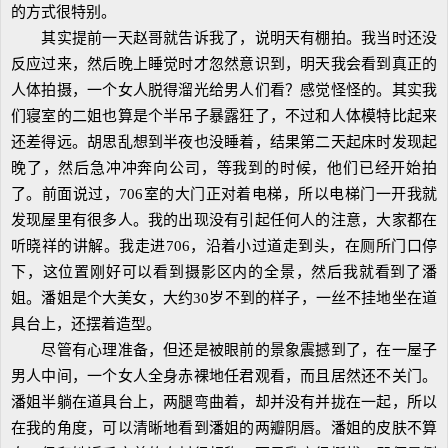
的方式很特别。
其实提前一天赵哥就告诉我了，说明天有棚拍。我当时还没
反应过来，然后晚上睡觉时才忽然意识到，明天我会看到真正的
人体拍摄，一个女人脱得溜光给男人们看？感觉怪怪的。其实我
们寝室的二姐也算是个半吊子暴露狂了，不过和人体模特比起来
还差得远。胡思乱想到半夜也没睡着，结果第二天起床时发现起
晚了，然后急冲冲奔向公司，等我到的时候，他们已经开始拍
了。前面说过，706室的大门正对着电梯，所以电梯门一开我就
发现屋里有很多人。我的出现没有引起任何人的注意，大家都在
听晓祥的讲解。我走进706，沿着小过道走到头，在厕所门口停
下，这位置刚好可以看到摄影区内的全景，然后我就看到了潘
姐。潘姐是个大美女，大约30岁不到的样子，一丝不挂地坐在道
具台上，还摆着造型。
尽管有心理准备，但还是被眼前的景象震撼到了，在一屋子
男人中间，一个女人全身赤裸地任君观看，而且居然还不关门。
潘姐半躺在道具台上，两腿弯曲着，却并没有并拢在一起，所以
在我的角度，可以清晰地看到潘姐的两瓣阴唇。潘姐的皮肤不算