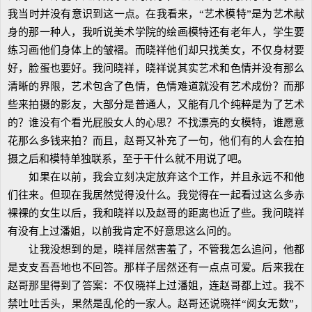
我当时并没有意识到这一点。在我看来，“艺术模特”是为艺术献
身的那一种人，我听说美术学院的绘画模特还有老年人，学生要
练习画他们身体上的皱褶。而晓祥他们却只找美女，不仅身材要
好，脸蛋也要好。我问晓祥，晓祥说其实艺术和色情并没有那么
清晰的界限，艺术包含了色情，色情难道就没有艺术成份？而那
些来拍摄的影友，大部分是普通人，又能有几个纯粹是为了艺术
的？谁没有个看光屁股女人的心思？不找漂亮的女模特，谁愿意
花那么多钱来拍？而且，赵哥又补充了一句，他们有的人会在拍
摄之后和模特单独联系，至于干什么就不用说了吧。
如果在以前，我会立刻决定放弃这个工作，并且永远不和他
们往来。但现在我居然觉得没什么。我觉得在一起看过这么多赤
裸裸的女生以后，我和晓祥以及赵哥的距离也近了些。我问晓祥
有没有上过潘姐，以前我肯定不好意思这么问的。
让我没想到的是，晓祥居然害羞了，不管我怎么追问，他都
是支支吾吾地也不回答。那样子居然还有一点点可爱。后来我在
赵哥那里得到了答案：不仅晓祥上过潘姐，连赵哥都上过。我不
禁吐吐舌头，果然是乱伦的一家人。赵哥还说晓祥“阅女无数”，