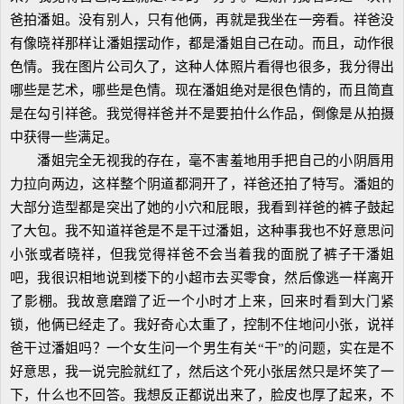
爸拍潘姐。没有别人，只有他俩，再就是我坐在一旁看。祥爸没
有像晓祥那样让潘姐摆动作，都是潘姐自己在动。而且，动作很
色情。我在图片公司久了，这种人体照片看得也很多，我分得出
哪些是艺术，哪些是色情。现在潘姐绝对是很色情的，而且简直
是在勾引祥爸。我觉得祥爸并不是要拍什么作品，倒像是从拍摄
中获得一些满足。
潘姐完全无视我的存在，毫不害羞地用手把自己的小阴唇用
力拉向两边，这样整个阴道都洞开了，祥爸还拍了特写。潘姐的
大部分造型都是突出了她的小穴和屁眼，我看到祥爸的裤子鼓起
了大包。我不知道祥爸是不是干过潘姐，这种事我也不好意思问
小张或者晓祥，但我觉得祥爸不会当着我的面脱了裤子干潘姐
吧，我很识相地说到楼下的小超市去买零食，然后像逃一样离开
了影棚。我故意磨蹭了近一个小时才上来，回来时看到大门紧
锁，他俩已经走了。我好奇心太重了，控制不住地问小张，说祥
爸干过潘姐吗？一个女生问一个男生有关“干”的问题，实在是不
好意思，我一说完脸就红了，然后这个死小张居然只是坏笑了一
下，什么也不回答。我想反正都说出来了，脸皮也厚了起来，不