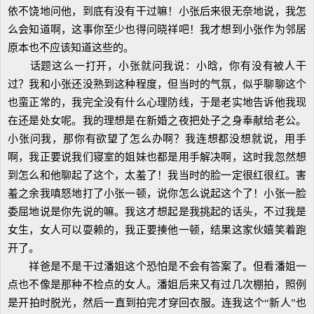
依不饶地问他，到底有没有干过嘛！小张后来很无奈地说，我怎
么会知道啊，这事你至少也得问晓祥吧！我才想到小张作为邻居
原本也不应该知道这些的。
话题这么一打开，小张就问我说：小晗，你有没有被人干
过？我和小张还没熟到这种程度，但当时的气氛，似乎聊聊这个
也蛮正常的，我完全没有什么心理防线，于是老实地告诉他我现
在还是处女呢。我的理想是在新婚之夜把处子之身奉献给老公。
小张问我，那你有欲望了怎么办啊？我连想都没想就说，用手
啊，我正要说我们寝室的姐妹也都是用手解决啊，这时我忽然想
到怎么和他聊起了这个，太羞了！我当时的脸一定很红很红。害
羞之余我嗔怒地打了小张一顿，说你怎么说起这个了！小张一脸
委屈地说是你先说的嘛。我这才想起是我挑起的话头，不过我是
女生，女人可以耍赖的，我正要揍他一顿，结果这家伙嬉笑着跑
开了。
祥爸是不是干过潘姐这个恐怕是不会有答案了。但看潘姐一
点也不像是那种不检点的女人。潘姐后来又有过几次棚拍，照例
是开拍时脱光，然后一直到拍完才穿回衣服。连我这个“新人”也