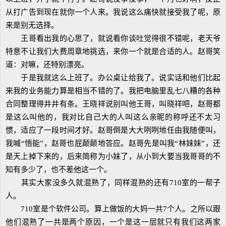
从打广告到现在就你一个人来。我说这么痛快就接受我了呢，原
来是别无选择。
王哥看出我的心思了，就说看你谈吐觉得很不错呢，老天爷
特意不让我们大费周章地挑选，来你一个就是合适的人。赵哥笑
道：对嘛，还特别漂亮。
于是我就这么上班了。办公桌让给我了。说实话和他们比起
来我的业务能力算是相当不错的了。我把电脑里乱七八糟的各种
合同整理得井井有条。王晓祥说别叫他王哥，叫晓祥吧，赵哥都
是这么叫他的，我对比自己大的人叫这么亲昵的称呼还不太习
惯，适应了一段时间才好。赵哥倒是大大咧咧地任由我随便叫，
我喊“悟能”，赵哥也屁颠颠地答应。赵哥先是叫我“林妹妹”，还
是天上掉下来的，后来简称为小妹了，从小到大要当我哥哥的不
知有多少了，也不差他这一个。
其实大家没多久就混熟了，同样混熟的还有710室的一帮子
人。
710室是个软件公司。算上做饭的大妈一共7个人。之所以跟
他们混熟了一共是两个原因，一个是这一层就只有我们这两家