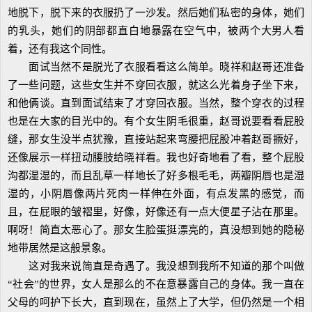
地脱下，脱下来的衣服扔了一沙发。然后她们私密的身体，她们
的乳头，她们的阴部都直白地暴露在空气中，被两个大男人看
着，还有我这个同性。
面试当然不是脱光了衣服看看这么简单。晓祥和赵哥还准备
了一些问题，这些女生并不穿回衣服，就这么光着身子坐下来，
和他俩谈。直到面试结束了才穿回衣服。当然，整个穿衣的过程
也是在大家的目光中的。有个女生阴毛很重，赵哥说要看看屁股
缝，那女生没半点犹豫，直接站起来弯腰把屁股冲着赵哥撅好，
还像展示一样扭动腰肢给晓祥看。我也好奇地看了看，整个屁股
沟都湿湿的，而且乱草一样地长了好多根毛毛，两瓣阴唇也是湿
湿的，小阴唇像两片死肉一样伸在外面，有点发黑的感觉，而
且，在屁眼的皱褶里，好像，好像还有一点大便星子沾在那里。
啊呀！简直太恶心了。那女生脸蛋挺漂亮的，真没想到她的隐秘
地带居然是这般景象。
这对我来说简直是奇遇了。我没想到我所不知道的那个叫做
“社会”的世界，女人是那么的不在意暴露自己的身体。我一直在
父母的呵护下长大，直到现在，虽然上了大学，但仍然是一个相