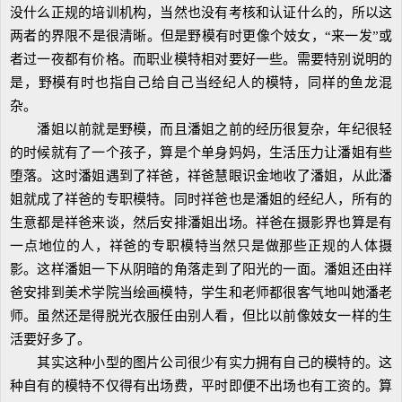
没什么正规的培训机构，当然也没有考核和认证什么的，所以这
两者的界限不是很清晰。但是野模有时更像个妓女，“来一发”或
者过一夜都有价格。而职业模特相对要好一些。需要特别说明的
是，野模有时也指自己给自己当经纪人的模特，同样的鱼龙混
杂。
潘姐以前就是野模，而且潘姐之前的经历很复杂，年纪很轻
的时候就有了一个孩子，算是个单身妈妈，生活压力让潘姐有些
堕落。这时潘姐遇到了祥爸，祥爸慧眼识金地收了潘姐，从此潘
姐就成了祥爸的专职模特。同时祥爸也是潘姐的经纪人，所有的
生意都是祥爸来谈，然后安排潘姐出场。祥爸在摄影界也算是有
一点地位的人，祥爸的专职模特当然只是做那些正规的人体摄
影。这样潘姐一下从阴暗的角落走到了阳光的一面。潘姐还由祥
爸安排到美术学院当绘画模特，学生和老师都很客气地叫她潘老
师。虽然还是得脱光衣服任由别人看，但比以前像妓女一样的生
活要好多了。
其实这种小型的图片公司很少有实力拥有自己的模特的。这
种自有的模特不仅得有出场费，平时即便不出场也有工资的。算