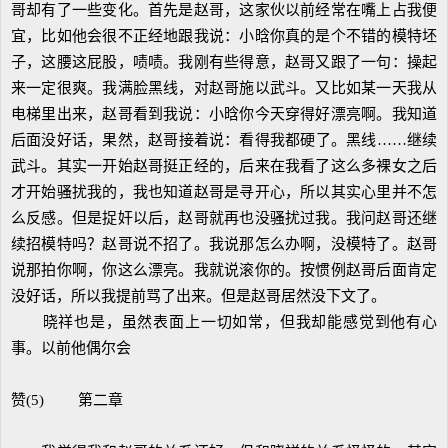
哥却有了一些变化。首先是赵哥，这家伙以前经常在嘴上占我便
宜，比如他会很不正经地跟我说：小晗你真的是个不错的模特坯
子，这腰这屁股，啧啧。我刚有些得意，赵哥又跟了一句：操起
来一定很爽。我满脸黑线，对赵哥施以武斗。又比如某一天我从
电梯里出来，赵哥看到我说：小晗你今天穿得好漂亮啊。我知道
后面没好话，果然，赵哥接着说：看得我都硬了。黑线……继续
武斗。其实一开始赵哥挺正经的，后来在我看了这么多裸女之后
才开始骚扰我的，我也知道赵哥是寻开心，所以其实心里并不怎
么反感。但是捉奸以后，赵哥就再也没骚扰过我。我问赵哥还继
续招模特吗？赵哥说不招了。我说那怎么办啊，没模特了。赵哥
说那拍你啊，你这么漂亮。我就说滚你的。按惯例赵哥后面肯定
没好话，所以我提前骂了出来。但是赵哥居然没下文了。
晓祥也是，虽然表面上一切如常，但我却能感觉到他有心
事。以前他偶尔会
赞(5) 第二章