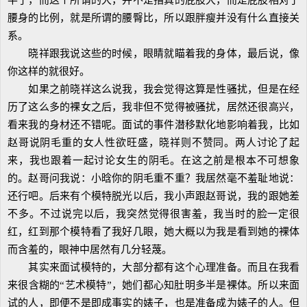
半了，而这个所谓的大，并不是指真的屁股大，而是屁股相对于
腰身的比例，就是所谓的腰臀比，所以跟胖瘦并没有什么直接关
系。
晓祥跟我说这些的时候，眼睛就瞄着我的身体，最后说，像
你这样的就很好。
如果之前晓祥这么说我，我会觉得这算是性骚扰，但是在经
历了这么多的裸女之后，我非但不觉得被骚扰，居然还很高兴，
看来我的身材还不错呢。面试的事件潜移默化地影响着我，比如
赵哥说阴毛重的女人性欲旺盛，晓祥则不赞同。两人讨论了起
来，我也跟着一起讨论女生的阴毛。在这之前是根本不可想象
的。赵哥问我说：小晗你的阴毛重不重？我居然毫不羞耻地说：
还行吧。后来有个模特脱光以后，我小声跟赵哥说，我的跟她差
不多。不过说完以后，我突然觉得很害羞，我当时的脸一定很
红，红到那个模特看了我好几眼，她大概以为我是看到她的裸体
而含羞的，眼神中居然有几分轻蔑。
其实来面试模特的，大部分都有这个心理准备。而且在我看
来很含糊的“艺术模特”，她们都心知肚明多半是裸体。所以来面
试的人，即便不是即成事实的婊子，也是准备成为婊子的人。但