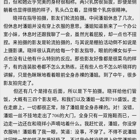
白，但和她近乎完美的身材很相称。两只乳房很挺拔，即便是侧
躺着也显得很翘的样子，乳头凸立着，显得整个乳房很精神。
晓祥在指导拍摄，影友们轮流拍摄。中间潘姐休息了几次，
但休息时潘姐并没有穿上衣服的意思。潘姐知道新来了一个办公
室小妹，休息时还跟我聊了一会，虽然光着屁股，却一点也不扭
捏。来拍摄的影友是轮流拍摄的，与其说是棚拍活动倒不如说是
上摄影课。晓祥很认真的给每一个影友指导，眼前的裸女似乎一
点也没有让他有什么特别的反应。那些影友好像都是很菜鸟的样
子，有的连装胶卷都不怎么太熟练，还有些人也不怎么听晓祥的
讲解，只是色眯眯地看着眼前全身赤裸的潘姐。到了中午，很多
影友拍完走了。
但还有几个是排在后面，所以是下午拍摄。晓祥给他们管
饭，大概有三四个影友吧，和我们以及潘姐一起到710盛饭。走
在走廊上，一切都很正常，除了潘姐是全身赤裸的。对！没错，
潘姐一丝不挂地走出了706的大门，全身只有一双拖鞋而已，一
边走一边还在和晓祥小声嘀咕着什么。我赶忙说，潘姐，你没穿
衣服呐！潘姐看了我一眼，笑道：没事，不穿了。不得不说潘姐