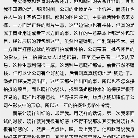
我觉得我和赵哥的关系还好，但和晓祥的关系怪怪的。其实
我不知道的是，那段时间，公司的业绩是在一个低谷，而晓祥也
在人生的十字路口徘徊。那时的图片公司，主要靠两种业务来支
撑，一方面是正经的图片生意，这里边偶尔也有裸体，但真的是
属于商业用途或者艺术方面的事，这样的生意基本上都是外包项
目，经过层层的转包到这里，虽然也能赚钱，但利润并不大。另
一方面是打擦边球的所谓群拍或者外拍，公司带着一批各怀目的
的影友，拍一拍裸体女人以饱眼福，甚至还夹杂着一些皮肉交
易，这种生意利润很丰厚。这两种生意晓祥都做。前者虽然不赚
钱，但可以让公司有个好前途，后者则真真切切地是“钱途”了。
潘姐已经决定要出国，这些天都在忙出国的事，所以也不怎么接
拍摄的项目。而以晓祥的说法，找到潘姐那种水准的裸模是很不
容易的，晓祥也不愿意找一些野模来凑合，赚点小钱却降低了公
司在影友中的形象。所以这一年的拍摄业务格外冷清。
而最让晓祥纠结的，却是我。用晓祥的话说，第一次我来面
试的时候，晓祥就对我很有好感（不得不说那次其实我对晓祥也
很有好感的），然后一点点地，嗯，爱上我了。他和赵哥说我身
材好还真不是说说而已，其实私下里赵哥早就在怂恿晓祥把我培