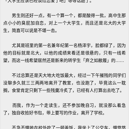
「大学生应该已经谈过恋爱了吧」等等话题了。
男生则还好一点，有一个算一个，都是酸得一批，高中生那
点小小的臭屁加自恋，对上一个大学生，而且还是北大的大学
生，简直可以说是不堪一击。
尤其是班里的第一名兼年纪第一名杨泽宇，脸都绿了，因为
他的目标就是北大，以他的成绩来看还是很悬的，只有一线希
望，而这一线希望居然还是新来的转学生「弃之如敝履」的……
不过总算还是天大地大吃饭最大，经过一下午摧残的同学们
没聊多久就三三两两地离开了教室，也没跑了，毕竟这么一耽
搁，食堂肯定只剩下一些残羹冷炙了，已经有人打算出去吃了。
而我，作为一个走读生，还不参加晚自习，就没那么着急
了，独自收拾好书包，带上要写的作业，离开了学校。
不急不慢地在校外吃了一顿盖饭，我坐上了公交车，慢悠悠