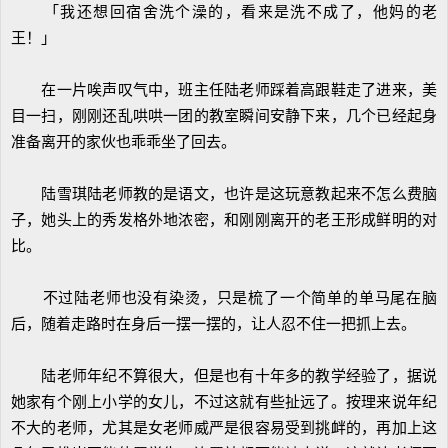
「我还想回宿舍洗个澡的，看来是洗不成了，他妈的老
王！」
在一片唉声叹气中，班主任陆老师踩着高跟鞋走了进来，美
目一扫，刚刚还乱哄哄一团的教室瞬间安静下来，几个已经起身
准备离开的家伙也乖乖坐了回去。
陆雪琪陆老师教的是语文，也许是这玩意教起来不怎么费脑
子，她头上的秀发格外地浓密，和刚刚离开的老王形成鲜明的对
比。
不过陆老师也没有染烫，只是梳了一个简单的单马尾在脑
后，随着走路时在身后一摆一摆的，让人忍不住一把抓上去。
陆老师年纪不算很大，但是也有十年多的教学经验了，据说
她家有个刚上小学的女儿，不过这就有些扯远了。按理来说年纪
不大的老师，尤其是女老师威严是很容易受到挑衅的，再加上这