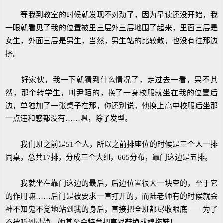
等我到教室的时候就发现不对劲了，因为早读还没开始，我
一眼就看见了我的位置被里三层外三层地围了起来，里面三层是
女生，外面三层是男生，当然，男生站的比较散，也没有往那边
挤。
好家伙，我一下就猜到什么情况了，走过去一看，果不其
然，那个转学生，叫尹陌的，换了一身校服就坐在我的位置后
边，单独加了一张桌子在那，你还别说，他换上高中校服后坐那
一点违和感都没有……嗯，除了发型。
我们班之前是51个人，所以之前排座位的时候是三个人一排
同桌，总共17排，分成三个大组，665分布，靠门这边是五排。
我就坐在靠门这边的最后，后边位置很大一块空的，至于它
的作用嘛……后门是被要求一直打开的，而陆老师有的时候就会
神不知鬼不觉地站到我的身后，直接把全班都尽收眼底——为了
不被听到动静，她甚至会特意把高跟鞋换成棉拖鞋！