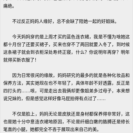
痛绝。
不过反正妈妈人缘好，总不会缺了陪她一起的好姐妹。
今天妈妈穿的是上周才买的蓝色连衣裙，我是不懂为啥她这
都十月份了还要买裙子，买来也穿不了两回就要入冬了，到时候
这条裙子就会到衣柜深处寿终正寝，什么？你说明年再穿？明年
就得买新衣服了！
因为日常很闲的缘故，妈妈研究的最多的就是各种化妆品和
保养方法，其实她现在也不年轻了，具体年龄不好透露，反正是
四打头的……咳，可是走出去我俩却更像姐弟多过母子，本来想
说兄妹的，但是感觉这样好像马屁拍得有点过了……
不仅是脸上，妈妈无论是皮肤还是身材都保养得非常好，这
也是她十分中意连衣裙地原因，不论是纤细白嫩的胳膊还是修长
笔直的小腿，她都完全不吝于展现出来自己的美。