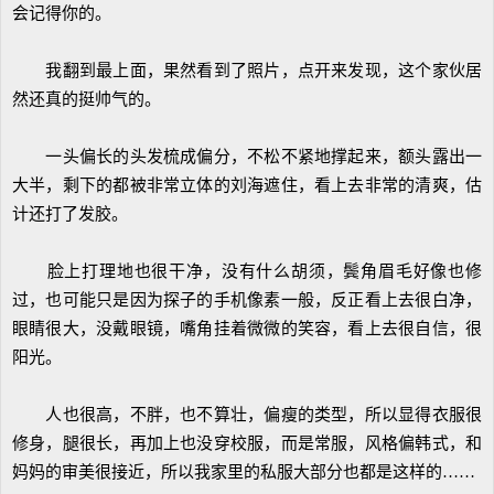
会记得你的。
我翻到最上面，果然看到了照片，点开来发现，这个家伙居
然还真的挺帅气的。
一头偏长的头发梳成偏分，不松不紧地撑起来，额头露出一
大半，剩下的都被非常立体的刘海遮住，看上去非常的清爽，估
计还打了发胶。
脸上打理地也很干净，没有什么胡须，鬓角眉毛好像也修
过，也可能只是因为探子的手机像素一般，反正看上去很白净，
眼睛很大，没戴眼镜，嘴角挂着微微的笑容，看上去很自信，很
阳光。
人也很高，不胖，也不算壮，偏瘦的类型，所以显得衣服很
修身，腿很长，再加上也没穿校服，而是常服，风格偏韩式，和
妈妈的审美很接近，所以我家里的私服大部分也都是这样的……