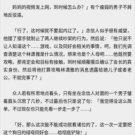
妈妈的视频发上网，到时候怎么办？」有个瘦弱的男子不屑
地反驳道。
「行了，这时候就不要起内讧了。」念信人似乎很有威望，
他摆了摆手就制止了两人继续吵架的行为，然后说：「他只说不
让人知道这个……游戏，以及同好会相关的事情，呵，我们先调
查清楚这个林潇雅是什么情况，想来也是个人母吧……他既然要
攻略，那肯定会和目标有接触，到时候顺藤摸瓜确认了会长的真
实身份，然后将他打算攻略林潇雅的消息透露给她儿子或者老
公，不就完事了？」
众人若有所思地点着头，只有坐在念信人对面的一个男子皱
着眉头沉思了几秒，不过最后也只是说了句：「我觉得没这么简
单，不过现在也只能先看一步走一步了……」
「好，那么这次能不能成功就看诸位的了，这一次一定要把
这个狗日的绿母同好会……给彻底铲除！」