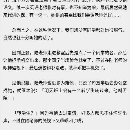
分，班平均分甚至达到了离谱的120分，此外，她并不只是专精
语文，某一次英语老师临时有事，也不知道为啥，最后居然是她
来代讲的课，有一说一，她讲的甚至比我们英语老师还好……
总而言之，在这种情况下，我们班所有同学都对她很服气，
自然也就十分听她的话了。
回到正题，陆老师走进教室后先是点了一个同学的名，然后
让他把手机交出来，那个同学当场脸色就变了，不过在陆老师的
眼神逼视下，最后连狡辩都没敢，就乖乖把手机交了。
见他识趣，陆老师也没多为难他，只说了句放学后去办公室
找她，就继续说：「明天班上会有一个转学生转过来，他叫尹
陌。」
「转学生？」因为事情太过离谱，好多人都忍不住惊讶出
声，不过在陆老师的凝视下又乖乖闭了嘴。