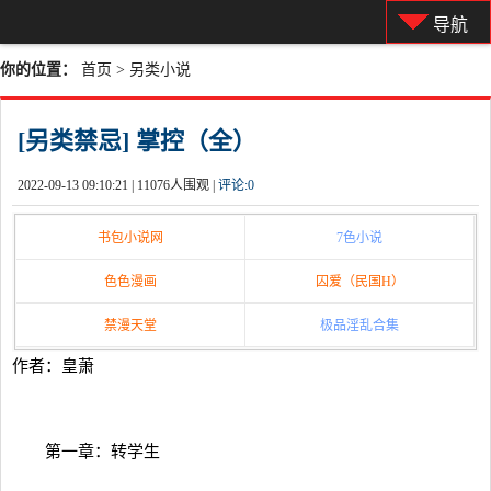
导航
你的位置：
首页
>
另类小说
[另类禁忌] 掌控（全）
2022-09-13 09:10:21 |
11076人围观 |
评论:
0
书包小说网
7色小说
色色漫画
囚爱（民国H）
禁漫天堂
极品淫乱合集
作者：皇萧
第一章：转学生