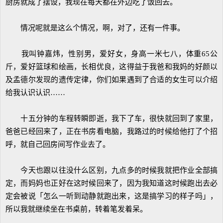
厨房就成了摆设，我现在每天都在外边吃了饭回去。
情况呢就是这么个情况，啊，对了，还有一件事。
我叫钟嘉炜，性别男，爱好女，身高一米七八，体重65公
斤，爱好篮球和绘画，长相优良，这得益于我爸和我妈的好颜以
及孟德尔发现的遗传定律，你们如果遇到了合适的女生可以介绍
给我认识认识……
十五分钟的车程转瞬即逝，我下了车，很快就回到了家里，
爸爸已经回来了，正在书房看电脑，我路过的时候给他打了个招
呼，就自己回房间写作业去了。
今天也跟以往没什么区别，九点多的时候我就把作业全部搞
定，而妈妈也正好在这时候回来了，因为我知道这时候跑出去必
定会被说「怎么一听到动静就跑出来，这是搞学习的样子吗」，
所以我就继续坐在书桌前，转着笔发着呆。