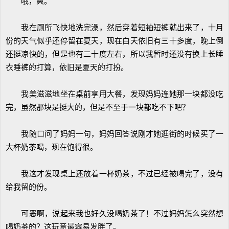
哦，爽。
我在厕所飞快地洗完澡，然后穿着短袖短裤就出来了，十月
份的天气似乎还停留在夏天，现在白天依旧有三十多度，晚上倒
还挺凉快的，但是也有二十度左右，所以我暂时还没有换上长睡
衣睡裤的打算，依旧是夏天的打扮。
我美滋滋地坐在桌前享用大餐，发现妈妈连她那一块都没吃
完，虽然那块是挺大的，但是不至于一块都吃不下吧？
我随口问了妈妈一句，妈妈回答说刚才她逛街的时候买了一
大杯奶茶喝，现在饱得很。
我这才发现桌上还放着一杯奶茶，不过已经被喝完了，没有
给我留的份。
可恶啊，说起来我也好久没喝奶茶了！不过妈妈怎么突然想
喝奶茶的？这玩意最容易发胖了。