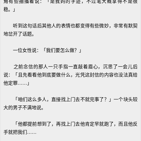
角有些抽搐着说：「是我妈的字迹，不过笔大概拿得不是很
稳。」
听到这句话后其他人的表情也都变得有些微妙，非常有默契
地岔开了话题。
一位女性说：「我们要怎么做？」
之前念信的那人一只手指一直敲着眉心，沉思了一会儿后
说：「且先看看他到底要做什么，光凭这封信的内容也没法真给
他定罪……」
「咱们这么多人，直接找上门去不就完事了？」一个块头较
大的男子不满地说。
「他都提前想到了，再找上门去他肯定早就跑了，而且他反
手就把我们……