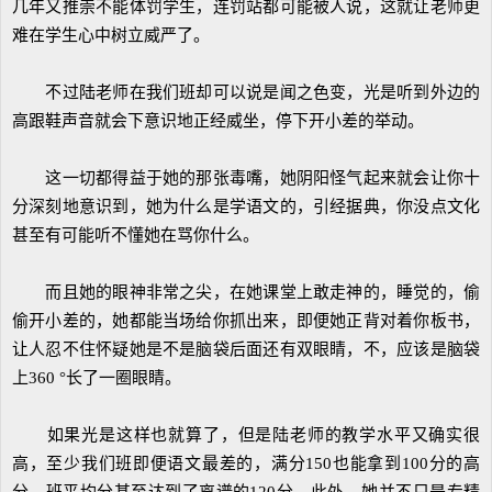
几年又推崇不能体罚学生，连罚站都可能被人说，这就让老师更
难在学生心中树立威严了。
不过陆老师在我们班却可以说是闻之色变，光是听到外边的
高跟鞋声音就会下意识地正经威坐，停下开小差的举动。
这一切都得益于她的那张毒嘴，她阴阳怪气起来就会让你十
分深刻地意识到，她为什么是学语文的，引经据典，你没点文化
甚至有可能听不懂她在骂你什么。
而且她的眼神非常之尖，在她课堂上敢走神的，睡觉的，偷
偷开小差的，她都能当场给你抓出来，即便她正背对着你板书，
让人忍不住怀疑她是不是脑袋后面还有双眼睛，不，应该是脑袋
上360 °长了一圈眼睛。
如果光是这样也就算了，但是陆老师的教学水平又确实很
高，至少我们班即便语文最差的，满分150也能拿到100分的高