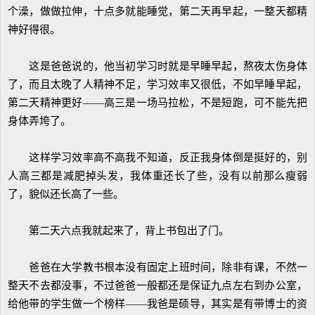
个澡，做做拉伸，十点多就能睡觉，第二天再早起，一整天都精
神好得很。
这是爸爸说的，他当初学习时就是早睡早起，熬夜太伤身体
了，而且太晚了人精神不足，学习效率又很低，不如早睡早起，
第二天精神更好——高三是一场马拉松，不是短跑，可不能先把
身体弄垮了。
这样学习效率高不高我不知道，反正我身体倒是挺好的，别
人高三都是减肥掉头发，我体重还长了些，没有以前那么瘦弱
了，貌似还长高了一些。
第二天六点我就起来了，背上书包出了门。
爸爸在大学教书根本没有固定上班时间，除非有课，不然一
整天不去都没事，不过爸爸一般都还是保证九点左右到办公室，
给他带的学生做一个榜样——我爸是硕导，其实是有带博士的资