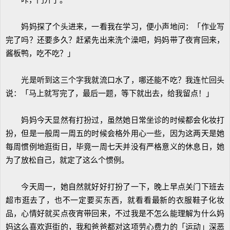
咔，门开了。
妈妈探了个头进来，一看我在学习，便小声地问：「作业写
完了吗？还要多久？赶紧先出来洗个澡吧，妈妈带了夜宵回来，
酱板鸭，吃不吃？」
光是听到这三个字我就流口水了，哪还能不吃？我连忙回头
说：「马上就写完了，最后一题，等下就出去，给我留点！」
妈妈今天显然有打扮过，虽然她日常坐诊的时候都会化妆打
扮，但是一般周一周五的时候会格外用心一些，因为这两天是她
每周惯例地逛街日，毕竟一周七天并没有严格意义的休息日，她
为了放松自己，就定了这么个惯例。
今天周一，她自然就好好打扮了一下，晚上早点关门下班去
超市逛去了，也不一定要买东西，就看看最新的衣服鞋子化妆
品，心情好就买点夜宵带回来，不过我是不怎么能理解为什么妈
妈这么喜欢逛街的，我和爸爸都对这项劳心费力的「运动」深恶