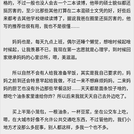
格的，不过一般也没人会去一个二本读博，他带的硕士貌似都还
挺厉害的，至少比那些其他打算在二本混硕士文凭的好，好些后
来都考去其他学校继续读博了，据说我爸在圈里还挺厉害的，他
写的推荐信很有用，我也不是很懂……
妈妈也是，每天九点上班，偶尔还睡个懒觉，想啥时候起啥
时候起，让我羡慕不已，我现在第一志愿就是心理学，到时候回
家继承妈妈的心里诊所，嗯，美滋滋。
所以自然不会有人给我准备早饭，其实是我自己要求的，妈
妈之前到还会特意早起给我做，不过一来不想麻烦妈妈，二来妈
妈的厨艺也没有外边那些早餐店好……天天都是面条饺子啥的，
想吃个油条家里谁给你炸？所以后来我就天天自己去外边吃了。
买上半笼小笼包，一根油条，一杯豆浆，坐在公交车上吃，
嗯，在大城市好像不允许公共交通吃东西，不过管他的，我们小
地方才没那么多屁事，别人都这样，多我一个也不多。