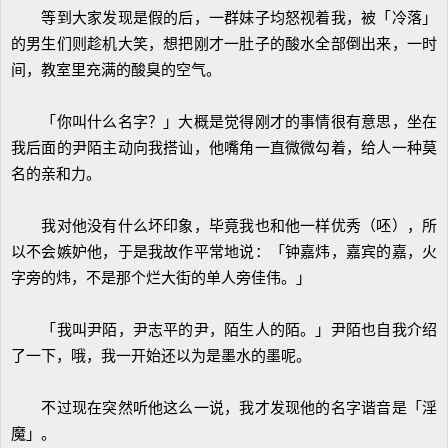
等到大家发现是假的后，一群妹子均怒视着我，被「冷落」
的男生们则趁机大笑，想把刚才一肚子的酸水全部倒出来，一时
间，教室里充满的酸臭的空气。
「你叫什么名字？」大概是觉得刚才的事情很有意思，坐在
我后面的尹陌主动向我搭讪，他嘴角一直微微勾着，给人一种莫
名的亲和力。
我对他没有什么坏印象，毕竟我也和他一样优秀（呸），所
以不会嫉妒他，于是我故作平常地说：「钟嘉炜，嘉宾的嘉，火
字旁的炜，不是那个烂大街的单人旁佳伟。」
「我叫尹陌，尹志平的尹，陌生人的陌。」尹陌也自我介绍
了一下，哦，我一开始还以为是墨水的墨呢。
不过现在突然听他这么一说，我才发现他的名字谐音是「淫
魔」。