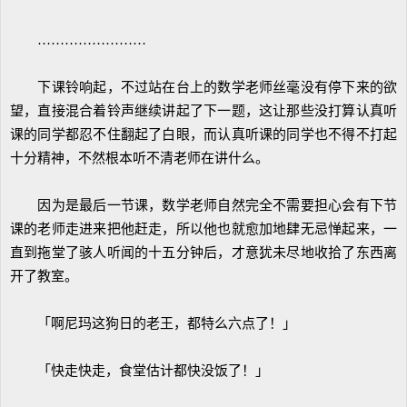
……………………
下课铃响起，不过站在台上的数学老师丝毫没有停下来的欲
望，直接混合着铃声继续讲起了下一题，这让那些没打算认真听
课的同学都忍不住翻起了白眼，而认真听课的同学也不得不打起
十分精神，不然根本听不清老师在讲什么。
因为是最后一节课，数学老师自然完全不需要担心会有下节
课的老师走进来把他赶走，所以他也就愈加地肆无忌惮起来，一
直到拖堂了骇人听闻的十五分钟后，才意犹未尽地收拾了东西离
开了教室。
「啊尼玛这狗日的老王，都特么六点了！」
「快走快走，食堂估计都快没饭了！」