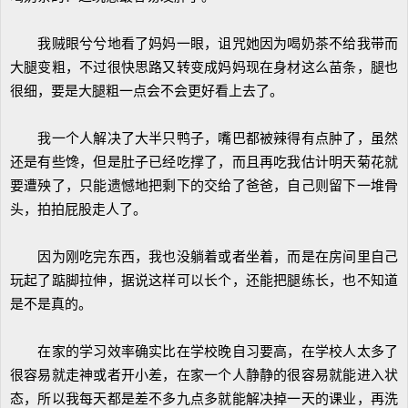
我贼眼兮兮地看了妈妈一眼，诅咒她因为喝奶茶不给我带而
大腿变粗，不过很快思路又转变成妈妈现在身材这么苗条，腿也
很细，要是大腿粗一点会不会更好看上去了。
我一个人解决了大半只鸭子，嘴巴都被辣得有点肿了，虽然
还是有些馋，但是肚子已经吃撑了，而且再吃我估计明天菊花就
要遭殃了，只能遗憾地把剩下的交给了爸爸，自己则留下一堆骨
头，拍拍屁股走人了。
因为刚吃完东西，我也没躺着或者坐着，而是在房间里自己
玩起了踮脚拉伸，据说这样可以长个，还能把腿练长，也不知道
是不是真的。
在家的学习效率确实比在学校晚自习要高，在学校人太多了
很容易就走神或者开小差，在家一个人静静的很容易就能进入状
态，所以我每天都是差不多九点多就能解决掉一天的课业，再洗