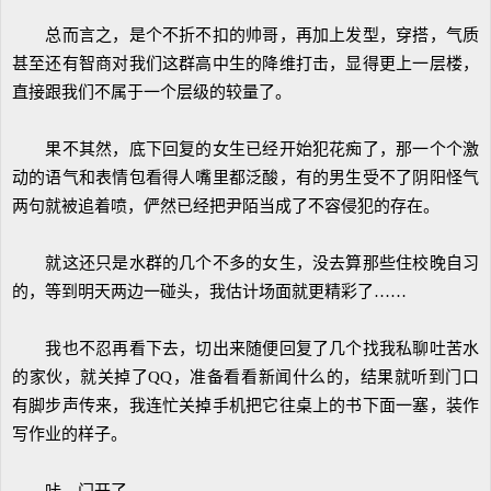
总而言之，是个不折不扣的帅哥，再加上发型，穿搭，气质
甚至还有智商对我们这群高中生的降维打击，显得更上一层楼，
直接跟我们不属于一个层级的较量了。
果不其然，底下回复的女生已经开始犯花痴了，那一个个激
动的语气和表情包看得人嘴里都泛酸，有的男生受不了阴阳怪气
两句就被追着喷，俨然已经把尹陌当成了不容侵犯的存在。
就这还只是水群的几个不多的女生，没去算那些住校晚自习
的，等到明天两边一碰头，我估计场面就更精彩了……
我也不忍再看下去，切出来随便回复了几个找我私聊吐苦水
的家伙，就关掉了QQ，准备看看新闻什么的，结果就听到门口
有脚步声传来，我连忙关掉手机把它往桌上的书下面一塞，装作
写作业的样子。