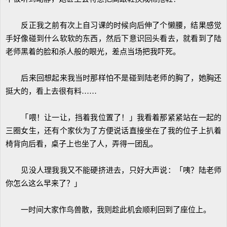
反正我之前有次上自习课的时候向后伸了个懒腰，结果感觉
手好像碰到什么软软的东西，然后下意识回头看去，就看到了陆
老师黑着的脸和杀人般的眼光，差点当场把我吓死。
后来回想起来我当时那样怕不是碰到陆老师的胸了，她胸还
挺大的，看上去很有料……
「喂！让一让，挡着我位置了！」我看着那紧紧站在一起的
三圈女生，还有个家伙为了方便说话直接坐在了我的位子上扒着
椅背向后看，桌子上也坐了人，弄得一团乱。
见没人理我我又不能硬挤进去，只好大声说：「咦？陆老师
你怎么这么早来了？」
一时间大家作鸟兽散，我则趁此机会顺利回到了座位上。