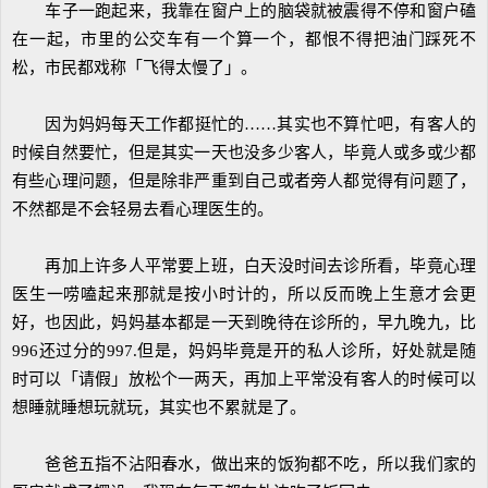
车子一跑起来，我靠在窗户上的脑袋就被震得不停和窗户磕
在一起，市里的公交车有一个算一个，都恨不得把油门踩死不
松，市民都戏称「飞得太慢了」。
因为妈妈每天工作都挺忙的……其实也不算忙吧，有客人的
时候自然要忙，但是其实一天也没多少客人，毕竟人或多或少都
有些心理问题，但是除非严重到自己或者旁人都觉得有问题了，
不然都是不会轻易去看心理医生的。
再加上许多人平常要上班，白天没时间去诊所看，毕竟心理
医生一唠嗑起来那就是按小时计的，所以反而晚上生意才会更
好，也因此，妈妈基本都是一天到晚待在诊所的，早九晚九，比
996还过分的997.但是，妈妈毕竟是开的私人诊所，好处就是随
时可以「请假」放松个一两天，再加上平常没有客人的时候可以
想睡就睡想玩就玩，其实也不累就是了。
爸爸五指不沾阳春水，做出来的饭狗都不吃，所以我们家的