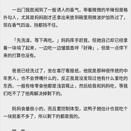
一出门我就闻到了一股诱人的香气，带着微微的辛辣但是格
外勾人，尤其是妈妈刚才还拿出来放到碗里用微波炉加热过了，
现在香气四溢，挡都挡不住。
「先洗澡，等下再吃。」妈妈挥手赶我，但她自己却已经拿
着一块啃了起来，一边吃一边皱眉直呼「好辣」，但是一点停下
来的打算也没有。
爸爸已经洗过了，坐在客厅看报纸，他就是那种很传统的中
年男人，也不会馋嘴什么的，反正我是没发现过他有什么爱吃的
东西，一般有啥零食他都是浅尝辄止，然后给我和妈妈吃，等我
们吃不了了他再解决掉剩下的。
妈妈食量很小的，而且要控制体型，这鸭子她估计也就吃个
一块就差不多了，所以剩下的都是我的。